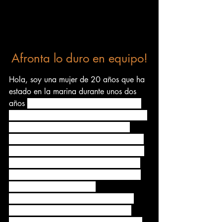
Afronta lo duro en equipo!
Hola, soy una mujer de 20 años que ha 
estado en la marina durante unos dos 
años 
. Desafortunadamente, he estado 
desmayándome con frecuencia desde el 
campamento de entrenamiento. De 
hecho, se suponía que nunca superaría 
el campamento de entrenamiento, pero 
mi RDC me ayudó a llegar a este día. 
Todavía no sé cómo. Pero ahora estoy 
en la marina y he estado 
desmayándome unas 4 o 5 veces al 
mes, o quizás 2 veces al mes en un 