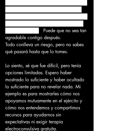
prometida. Tu Comisario de Cuidado de 
Salud no te escucha y no te cuida. Si 
sigues este camino, entiende que es muy 
probable que consigas lo que quieres, 
pero tu mando...
 Puede que no sea tan 
agradable contigo después.
Todo conlleva un riesgo, pero no sabes 
qué pasará hasta que lo tomes.
Lo siento, sé que fue difícil, pero tenía 
opciones limitadas. Espero haber 
mostrado lo suficiente y haber ocultado 
lo suficiente para no revelar nada. Mi 
ejemplo es para mostrarles cómo nos 
apoyamos mutuamente en el ejército y 
cómo nos entendemos y compartimos 
recursos para ayudarnos sin 
expectativas ni exigir terapia 
electroconvulsiva gratuita.