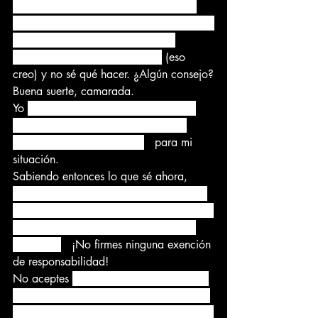
depresivo mayor (TDM), síndrome de 
piernas inquietas y ansiedad, pero siento 
que mi médico de cabecera está 
intentando rebajarme el precio
 (eso 
creo) y no sé qué hacer. ¿Algún consejo?
Buena suerte, camarada.
Yo 
contrataría a un abogado externo 
que fuera un ex fiscal general. Hay 
muchos. Yo contraté a uno.
 para mi 
situación.
Sabiendo entonces lo que sé ahora, 
insiste en que acuda a la junta médica. 
La separación administrativa es su último 
recurso, y en ese caso, contrata a un 
abogado.
 ¡No firmes ninguna exención 
de responsabilidad!
No aceptes 
nada menos que un tablero 
médico, están tratando de sacarte de la 
manera más rápida y fácil que pueden y 