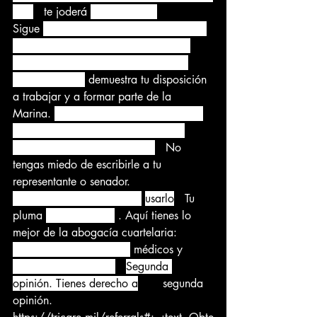
es...
 te joderá 
a largo plazo
Sigue 
insistiendo para que te hagan las 
pruebas para tu problema. Hay una 
razón para lo que está sucediendo. 
Mientras tanto,
 demuestra tu disposición 
a trabajar y a formar parte de la 
Marina. 
Necesitas que te recomienden 
para una junta médica. Si no estás 
recibiendo lo que necesitas...
 No 
tengas miedo de escribirle a tu 
representante o senador.
Bueno, parece que puedes
usarlo
 Tu 
pluma 
y tu boca más
 . Aquí tienes lo 
mejor de la abogacía cuartelaria:
Vaya a cada uno de sus
 médicos 
y
dígales que desea un
Segunda 
opinión. Tienes derecho a
una
 segunda 
opinión.