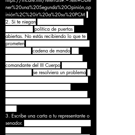
https://tricare.mil/referrals#:~:text=Obte
ner%20una%20Segunda%20Opinión,op
inión%2C%20ir%20a%20su%20PCM
.
2. Si te niegan
una segunda opinión, 
debes usar la
política de puertas 
abiertas. No estás recibiendo lo que te 
prometen
y, para ser honesto, me frustré 
tanto con mi
cadena de mando
sin 
hacer nada que me encontré frente al
comandante del III Cuerpo
(3 estrellas) 
antes de que
se resolviera un problema
. 
Todavía conservo un correo electrónico 
que le envié al comandante de 
MEDCOM cuando tuve problemas con 
mi junta médica. Mi MEB tardó casi dos 
años.
3. Escribe una carta a tu representante o 
senador. 
Debes contarle qué te falta. No 
estás recibiendo la atención médica 