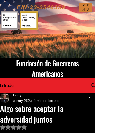
ME
EIN-33-3549359
NU
Fundación de Guerreros
Americanos
Entrada
Darryl
5 may 2025
5 min de lectura
Algo sobre aceptar la
adversidad juntos
Obtuvo NaN de 5 estrellas.