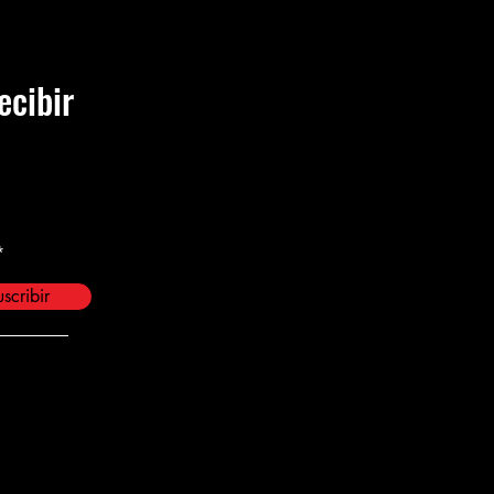
ecibir
scribir