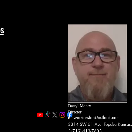
os
Darryl Money
Director
amwarriorsfdn@outlook.com
3314 SW 6th Ave, Topeka Kansas
1(719)-413-7633