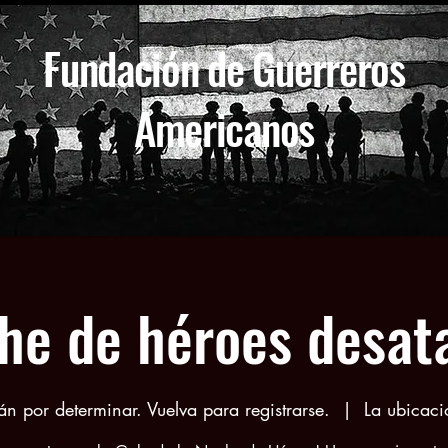
Fundación de Guerreros
Americanos
he de héroes desat
án por determinar. Vuelva para registrarse.
  |  
La ubicaci