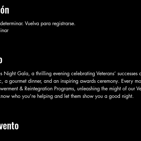
ión
determinar. Vuelva para registrarse.
inar
o
es Night Gala, a thrilling evening celebrating Veterans’ successes
c, a gourmet dinner, and an inspiring awards ceremony. Every m
ment & Reintegration Programs, unleashing the might of our Vet
o know who you're helping and let them show you a good night. 
vento