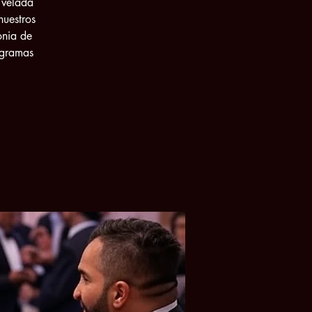
 velada
nuestros
onia de
ogramas